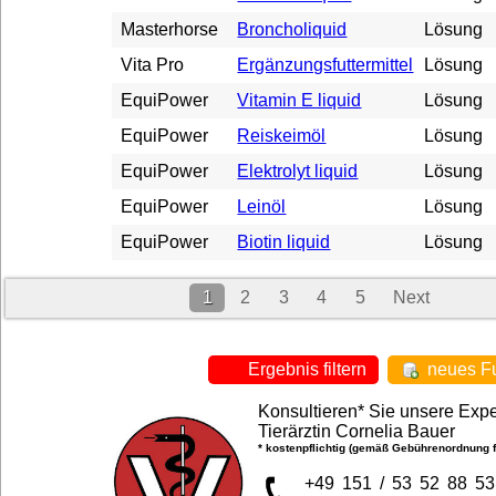
Masterhorse
Broncholiquid
Lösung
Vita Pro
Ergänzungsfuttermittel
Lösung
EquiPower
Vitamin E liquid
Lösung
EquiPower
Reiskeimöl
Lösung
EquiPower
Elektrolyt liquid
Lösung
EquiPower
Leinöl
Lösung
EquiPower
Biotin liquid
Lösung
1
2
3
4
5
Next
Ergebnis filtern
neues Fu
Konsultieren* Sie unsere Expe
Tierärztin Cornelia Bauer
* kostenpflichtig (gemäß Gebührenordnung fü
+49 151 / 53 52 88 53