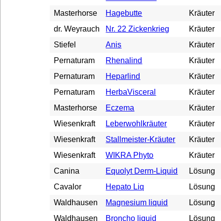
Masterhorse
Hagebutte
Kräuter
dr. Weyrauch
Nr. 22 Zickenkrieg
Kräuter
Stiefel
Anis
Kräuter
Pernaturam
Rhenalind
Kräuter
Pernaturam
Heparlind
Kräuter
Pernaturam
HerbaVisceral
Kräuter
Masterhorse
Eczema
Kräuter
Wiesenkraft
Leberwohlkräuter
Kräuter
Wiesenkraft
Stallmeister-Kräuter
Kräuter
Wiesenkraft
WIKRA Phyto
Kräuter
Canina
Equolyt Derm-Liquid
Lösung
Cavalor
Hepato Liq
Lösung
Waldhausen
Magnesium liquid
Lösung
Waldhausen
Broncho liquid
Lösung