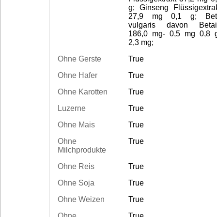
g; Ginseng Flüssigextra
27,9 mg 0,1 g; Bet
vulgaris davon Beta
186,0 mg- 0,5 mg 0,8 
2,3 mg;
Ohne Gerste
True
Ohne Hafer
True
Ohne Karotten
True
Luzerne
True
Ohne Mais
True
Ohne
True
Milchprodukte
Ohne Reis
True
Ohne Soja
True
Ohne Weizen
True
Ohne
True