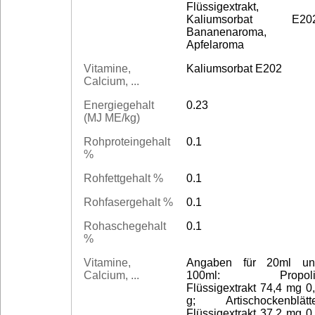
Flüssigextrakt,
Kaliumsorbat E202
Bananenaroma,
Apfelaroma
Vitamine,
Kaliumsorbat E202
Calcium, ...
Energiegehalt
0.23
(MJ ME/kg)
Rohproteingehalt
0.1
%
Rohfettgehalt %
0.1
Rohfasergehalt %
0.1
Rohaschegehalt
0.1
%
Vitamine,
Angaben für 20ml un
Calcium, ...
100ml: Propoli
Flüssigextrakt 74,4 mg 0
g; Artischockenblätt
Flüssigextrakt 37,2 mg 0