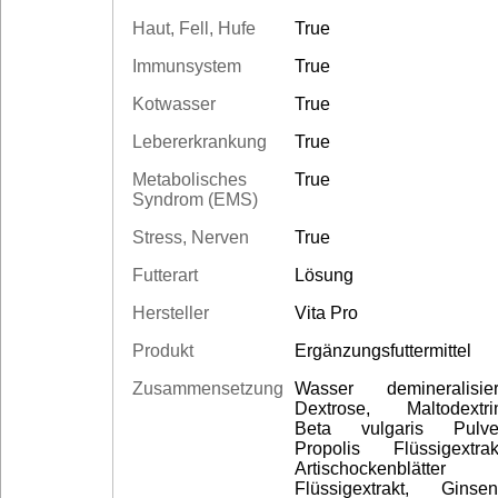
Haut, Fell, Hufe
True
Immunsystem
True
Kotwasser
True
Lebererkrankung
True
Metabolisches
True
Syndrom (EMS)
Stress, Nerven
True
Futterart
Lösung
Hersteller
Vita Pro
Produkt
Ergänzungsfuttermittel
Zusammensetzung
Wasser demineralisier
Dextrose, Maltodextri
Beta vulgaris Pulve
Propolis Flüssigextrak
Artischockenblätter
Flüssigextrakt, Ginse