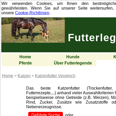
Wir verwenden Cookies, um Ihnen den bestmöglich
gewährleisten. Wenn Sie auf unserer Seite weitersurfen, 
unsere
Cookie-Richtlinien
.
Futterle
Home
Hunde
K
Pferde
Über Futterlegende
Home
>
Katzen
>
Katzenfutter Vergleich
Das beste Katzenfutter (Trockenfutter, 
Futterrezepte,...) anhand vieler Auswahlkriterien 
beispielsweise ohne Getreide (z.B. Weizen), Ma
Rind, Zucker, Zusätze wie Zusatzstoffe ode
Nebenerzeugnisse.
Geführte Suche
oder