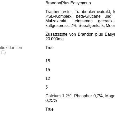
BrandonPlus Easymmun
Traubentrester, Traubenkernextrakt, 
PSB-Komplex, beta-Glucane und 
Malzextrakt, Leinsamen gecrackt
kaltgespresst 2%, Seealgenkalk, Meer
Zusatzstoffe von Brandon plus Eas
20.000mg
tioxidantien
True
HT)
15
15
12
5
Calcium 1,2%, Phosphor 0,7%, Magn
0,25%
True