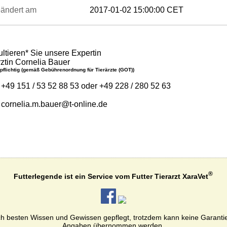
eändert am
2017-01-02 15:00:00 CET
ltieren* Sie unsere Expertin
rztin Cornelia Bauer
pflichtig (gemäß Gebührenordnung für Tierärzte (GOT))
+49 151 / 53 52 88 53 oder +49 228 / 280 52 63
cornelia.m.bauer
@
t-
online.
de
®
Futterlegende ist ein Service vom Futter Tierarzt XaraVet
 besten Wissen und Gewissen gepflegt, trotzdem kann keine Garantie für
Angaben übernommen werden.